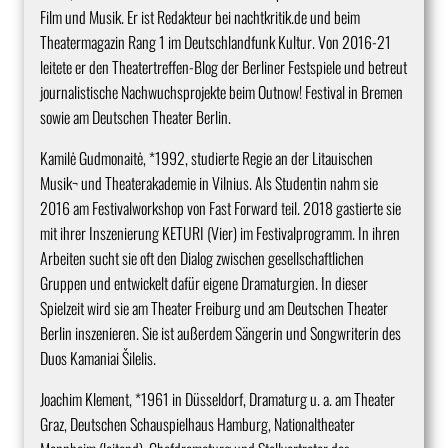
Film und Musik. Er ist Redakteur bei nachtkritik.de und beim
Theatermagazin Rang 1 im Deutschlandfunk Kultur. Von 2016-21
leitete er den Theatertreffen-Blog der Berliner Festspiele und betreut
journalistische Nachwuchsprojekte beim Outnow! Festival in Bremen
sowie am Deutschen Theater Berlin.
Kamilė Gudmonaitė, *1992, studierte Regie an der Litauischen
Musik¬ und Theaterakademie in Vilnius. Als Studentin nahm sie
2016 am Festivalworkshop von Fast Forward teil. 2018 gastierte sie
mit ihrer Inszenierung KETURI (Vier) im Festivalprogramm. In ihren
Arbeiten sucht sie oft den Dialog zwischen gesellschaftlichen
Gruppen und entwickelt dafür eigene Dramaturgien. In dieser
Spielzeit wird sie am Theater Freiburg und am Deutschen Theater
Berlin inszenieren. Sie ist außerdem Sängerin und Songwriterin des
Duos Kamaniai Šilelis.
Joachim Klement, *1961 in Düsseldorf, Dramaturg u. a. am Theater
Graz, Deutschen Schauspielhaus Hamburg, Nationaltheater