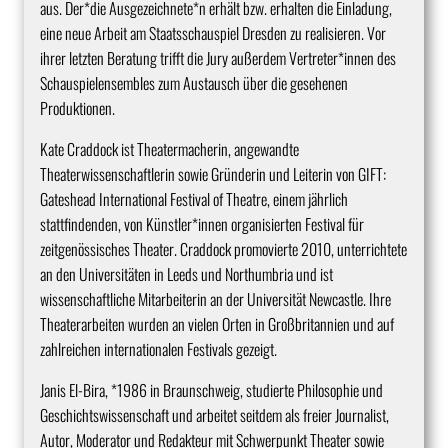
aus. Der*die Ausgezeichnete*n erhält bzw. erhalten die Einladung,
eine neue Arbeit am Staatsschauspiel Dresden zu realisieren. Vor
ihrer letzten Beratung trifft die Jury außerdem Vertreter*innen des
Schauspielensembles zum Austausch über die gesehenen
Produktionen.
Kate Craddock ist Theatermacherin, angewandte
Theaterwissenschaftlerin sowie Gründerin und Leiterin von GIFT:
Gateshead International Festival of Theatre, einem jährlich
stattfindenden, von Künstler*innen organisierten Festival für
zeitgenössisches Theater. Craddock promovierte 2010, unterrichtete
an den Universitäten in Leeds und Northumbria und ist
wissenschaftliche Mitarbeiterin an der Universität Newcastle. Ihre
Theaterarbeiten wurden an vielen Orten in Großbritannien und auf
zahlreichen internationalen Festivals gezeigt.
Janis El-Bira, *1986 in Braunschweig, studierte Philosophie und
Geschichtswissenschaft und arbeitet seitdem als freier Journalist,
Autor, Moderator und Redakteur mit Schwerpunkt Theater sowie