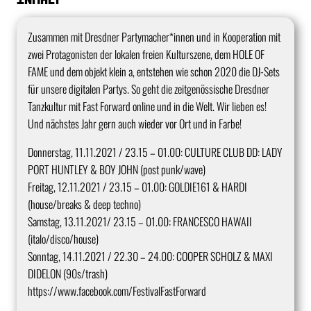
Zusammen mit Dresdner Partymacher*innen und in Kooperation mit
zwei Protagonisten der lokalen freien Kulturszene, dem HOLE OF
FAME und dem objekt klein a, entstehen wie schon 2020 die DJ-Sets
für unsere digitalen Partys. So geht die zeitgenössische Dresdner
Tanzkultur mit Fast Forward online und in die Welt. Wir lieben es!
Und nächstes Jahr gern auch wieder vor Ort und in Farbe!
Donnerstag, 11.11.2021 / 23.15 – 01.00: CULTURE CLUB DD: LADY
PORT HUNTLEY & BOY JOHN (post punk/wave)
Freitag, 12.11.2021 / 23.15 – 01.00: GOLDIE161 & HARDI
(house/breaks & deep techno)
Samstag, 13.11.2021/ 23.15 – 01.00: FRANCESCO HAWAII
(italo/disco/house)
Sonntag, 14.11.2021 / 22.30 – 24.00: COOPER SCHOLZ & MAXI
DIDELON (90s/trash)
https://www.facebook.com/FestivalFastForward