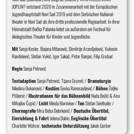
JOPLIN? entstand 2020 in Zusammenarbeit mit der Europäischen
Jugendhauptstadt Novi Sad 2019 und dem Serbischen National-
theater in Novi Sad als ihre dritte professionelle Regiearbeit. In ihrer
Heimatstadt Bačka Palanka leitet sie außerdem ein Festival für
ökologisches Theater für Kinder und Jugendliche.
Mit
Sonja Kesler, Bojana Milanović, Dimitrije Aranđjelović, Vukasin
Ranđelović, Stefan Vukić, Igor Sakač, Petar Banjac, Filip Grubać
Regie
Sonja Petrović
Textadaption
Sonja Petrović, Tijana Grumić
/
Dramaturgie
Nikolina Đukanović /
Kostüm
Senka Ranosavljević /
Bühne
Željko
Piškorić /
Illustrationen für das Bühnenbild
Nada Božić & Ana
Mihajlov Čupić /
Licht
Nikola Marinkov /
Ton
Stefan Seethaler /
Choreografie
Mira Beba Dobrković /
Deutsche Übertitel,
Einrichtung & Fahrt
Jelena Dabic,
Englische Übertitel
Charlotte Wührer,
technische Unterstützung
Jakob Gerber