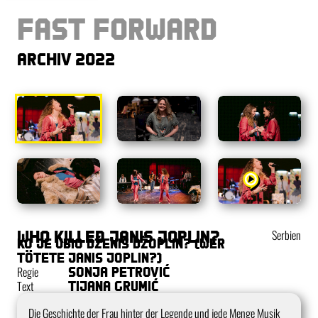
Fast Forward
Archiv 2022
Who Killed Janis Joplin?
Serbien
Ko je ubio Dženis Džoplin? (Wer
tötete Janis Joplin?)
Regie
Sonja Petrović
Text
Tijana Grumić
Kurzbeschreibung
Die Geschichte der Frau hinter der Legende und jede Menge Musik