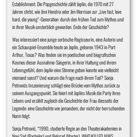
Establishment. Die Popgeschichte zählt Joplin, die 1970 mit 27
Jahren stirbt, wie Jimi Hendrix oder Jim Morrison zur „Live fast, love
hard, die young“-Generation: durch den frühen Tod zum Mythos und
in ihrer Musik unsterblich geworden. Ende der Geschichte?
Was interessiert eine junge serbische Regisseurin, eine Autorin und
ein Schauspiel-Ensemble heute an Joplin, geboren 1943 in Port
Arthur, Texas? Was finden sie im poetischen und biografischen
Kosmos dieser Ausnahme-Sängerin, in ihrer Haltung und ihrem
Lebensgefühl, dem Joplin eine Stimme geben konnte wie vielleicht
niemand sonst? Und warum die Frage nach ihrem Tod? Sonja
Petrovićs Inszenierung schlägt eine Brücke vom Mythos zurück zu
seinem Ausgangspunkt. Sie feiert mit Joplins Musik die Party ihres
Lebens und erzählt zugleich die Geschichte der Frau diesseits der
Legende: eine Geschichte von jemandem, der nicht der herrschenden
Norm folgt.
Sonja Petrović, *1990, studierte Regie an den Theaterakademien in
Novi Sad (Bachelor) und Belgrad (Master). WHO KILLED JANIS